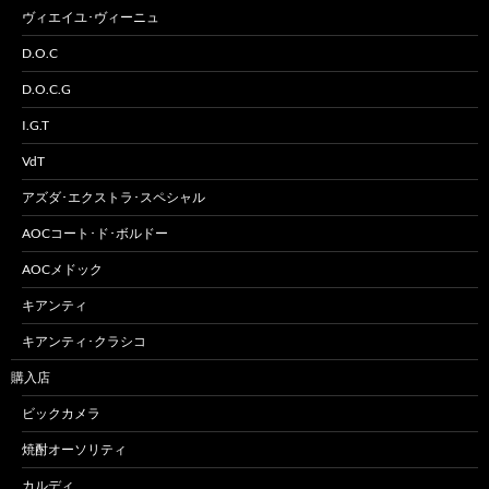
ヴィエイユ･ヴィーニュ
D.O.C
D.O.C.G
I.G.T
VdT
アズダ･エクストラ･スペシャル
AOCコート･ド･ボルドー
AOCメドック
キアンティ
キアンティ･クラシコ
購入店
ビックカメラ
焼酎オーソリティ
カルディ