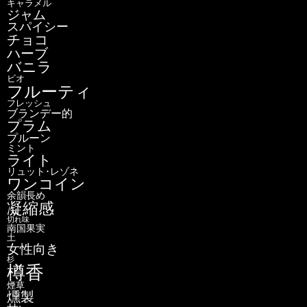
キャラメル
ジャム
スパイシー
チョコ
ハーブ
バニラ
ビオ
フルーティ
フレッシュ
ブランデー的
プラム
プルーン
ミント
ライト
リュット･レゾネ
ワンコイン
余韻長め
凝縮感
切れ味
南国果実
土
女性向き
杉
樽香
煙草
燻製