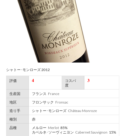
シャトー･モンローズ 2012
4
3
評価
コスパ
度
生産国
フランス
France
地区
フロンサック
Fronsac
造り手
シャトー･モンローズ
Château Monroze
種別
赤
品種
メルロー
Merlot
85%
カベルネ･ソーヴィニヨン
Cabernet Sauvignon
15%