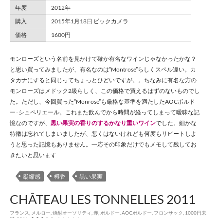
年度
2012年
購入
2015年1月18日 ビックカメラ
価格
1600円
モンローズという名前を見かけて確か有名なワインじゃなかったかな？
と思い買ってみましたが、有名なのは”Montrose”らしくスペル違い。カ
タカナにすると同じってちょっとひどいですが。。ちなみに有名な方の
モンローズはメドック2級らしく、この価格で買えるはずのないものでし
た。ただし、今回買った”Monrose”も厳格な基準を満たしたAOCボルド
ー･シュペリエール。これまた飲んでから時間が経ってしまって曖昧な記
憶なのですが、
黒い果実の香りのするかなり重いワイン
でした。細かな
特徴は忘れてしまいましたが、悪くはないけれども何度もリピートしよ
うと思った記憶もありません。一応その印象だけでもメモして残してお
きたいと思います
凝縮感
樽香
黒い果実
CHÂTEAU LES TONNELLES 2011
フランス
,
メルロー
,
焼酎オーソリティ
,
赤
,
ボルドー
,
AOCボルドー
,
フロンサック
,
1000円未