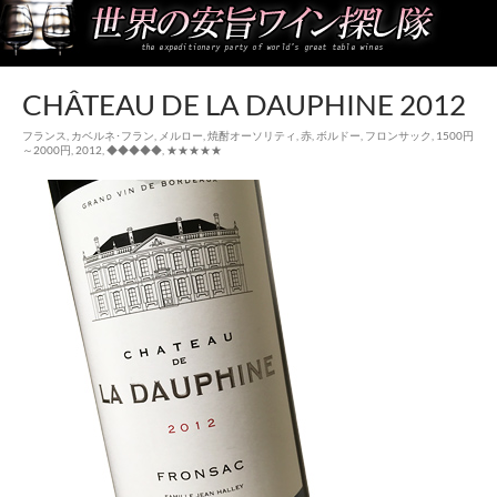
世界の安旨ワイン探し隊
CHÂTEAU DE LA DAUPHINE 2012
フランス
,
カベルネ･フラン
,
メルロー
,
焼酎オーソリティ
,
赤
,
ボルドー
,
フロンサック
,
1500円
～2000円
,
2012
,
◆◆◆◆◆
,
★★★★★