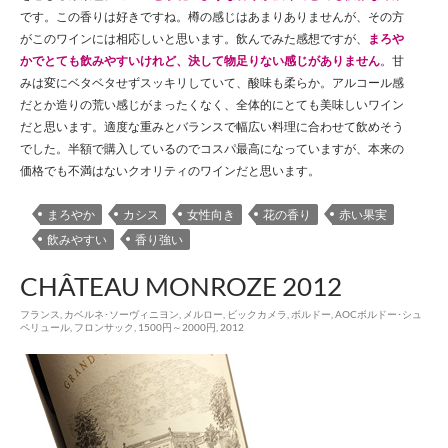
です。この香りは好きですね。樽の感じはあまりありませんが、その方
がこのワインには相応しいと思います。飲んでみた感想ですが、
まろや
かでとても飲みやすいけれど、決して物足りない感じがありません
。甘
みは変にベタベタせずスッキリしていて、酸味も柔らか。アルコール感
だとか造りの荒い感じがまったくなく、全体的にとても美味しいワイン
だと思います。適度な重みとバランスで幅広い料理に合わせて飲めそう
でした。半額で購入しているのでコスパ最高になっていますが、本来の
価格でも不満はないクオリティのワインだと思います。
まろやか
カシス
女性向き
花の香り
赤い果実
飲みやすい
香り強い
CHÂTEAU MONROZE 2012
フランス
,
カベルネ･ソーヴィニヨン
,
メルロー
,
ビックカメラ
,
ボルドー
,
AOCボルドー･シュ
ペリュール
,
フロンサック
,
1500円～2000円
,
2012