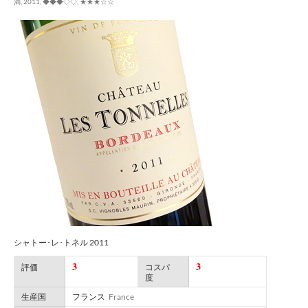
満
,
2011
,
◆◆◆◇◇
,
★★★☆☆
シャトー･レ･トネル 2011
3
3
評価
コスパ
度
生産国
フランス
France