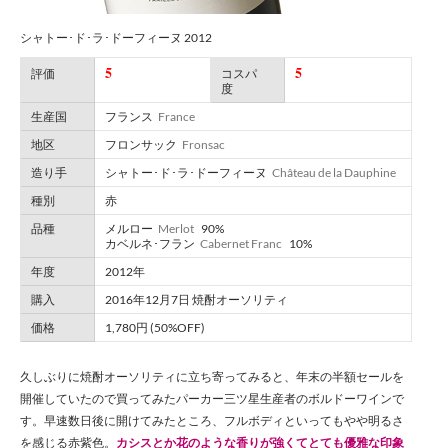
シャトー･ド･ラ･ドーフィーヌ 2012
5
5
評価
コスパ
度
生産国
フランス
France
地区
フロンサック
Fronsac
造り手
シャトー･ド･ラ･ドーフィーヌ
Château de la Dauphine
種別
赤
品種
メルロー
Merlot
90%
カベルネ･フラン
Cabernet Franc
10%
年度
2012年
購入
2016年12月7日 焼酎オーソリティ
価格
1,780円 (50%OFF)
久しぶりに焼酎オーソリティに立ち寄ってみると、年末の半額セールを
開催していたので買ってみたパーカー三ツ星生産者のボルドーワインで
す。早速数日後に開けてみたところ、フルボディといってもやや明るさ
を感じる赤紫色。
カシスとか花のような香りが強くてとても優雅な印象