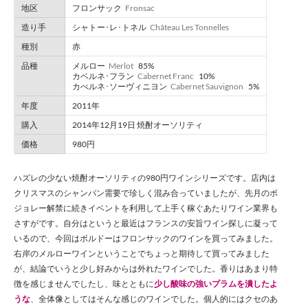
地区
フロンサック
Fronsac
造り手
シャトー･レ･トネル
Château Les Tonnelles
種別
赤
品種
メルロー
Merlot
85%
カベルネ･フラン
Cabernet Franc
10%
カべルネ･ソーヴィニヨン
Cabernet Sauvignon
5%
年度
2011年
購入
2014年12月19日 焼酎オーソリティ
価格
980円
ハズレの少ない焼酎オーソリティの980円ワインシリーズです。店内は
クリスマスのシャンパン需要で珍しく混み合っていましたが、先月のボ
ジョレー解禁に続きイベントを利用して上手く稼ぐあたりワイン業界も
さすがです。自分はというと最近はフランスの安旨ワイン探しに凝って
いるので、今回はボルドーはフロンサックのワインを買ってみました。
右岸のメルローワインということでちょっと期待して買ってみました
が、結論でいうと少し好みからは外れたワインでした。香りはあまり特
徴を感じませんでしたし、味とともに
少し酸味の強いプラムを潰したよ
うな
、全体像としてはそんな感じのワインでした。個人的にはクセのあ