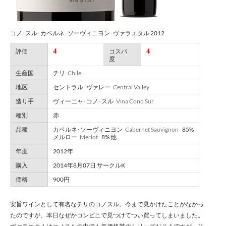
コノ･スル･カベルネ･ソーヴィニヨン･ヴァラエタル 2012
4
4
評価
コスパ
度
生産国
チリ
Chile
地区
セントラル･ヴァレー
Central Valley
造り手
ヴィーニャ･コノ･スル
Vina Cono Sur
種別
赤
品種
カベルネ･ソーヴィニヨン
Cabernet Sauvignon
85%
メルロー
Merlot
8% 他
年度
2012年
購入
2014年8月07日 サークルK
価格
900円
安旨ワインとして有名なチリのコノスル。今まで見かけたことがなかっ
たのですが、本日なぜかコンビニで見つけてつい買ってしまいました。