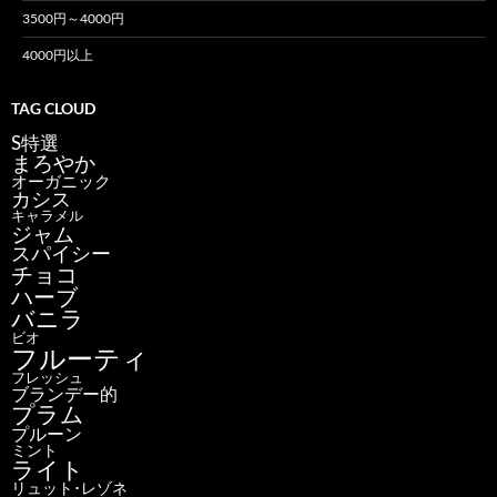
3500円～4000円
4000円以上
TAG CLOUD
S特選
まろやか
オーガニック
カシス
キャラメル
ジャム
スパイシー
チョコ
ハーブ
バニラ
ビオ
フルーティ
フレッシュ
ブランデー的
プラム
プルーン
ミント
ライト
リュット･レゾネ