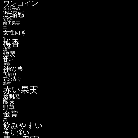
ワンコイン
余韻長め
凝縮感
切れ味
南国果実
土
女性向き
杉
樽香
煙草
燻製
甘い
直球
神の雫
舌触り
花の香り
蜂蜜
赤い果実
透明感
酸味
野草
金賞
鉄
飲みやすい
香り強い