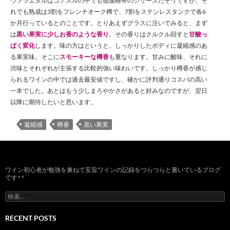
ヴァラエタルはコノスルの中でも低価格帯のシリーズだそうですが、そ
れでも熟成は3割をフレンチオーク樽で、7割をステンレスタンクで各6
か月行っているとのことです。とりあえずグラスに注いでみると、まず
は
黒い果実に少しお香のような香り
。その香りはクルクル回すと
甘酸っ
ぱく変化
します。味の方はというと、しっかりしたボディに凝縮感のあ
る果実味。そこに
スモーキーな樽香
も重なります。甘みに酸味、それに
渋味とそれぞれが主張する比較的強い味わいです。しっかり樽香が感じ
られるワインの中では過去最安値ですし、確かに評判通りコスパの高い
一本でした。あとはもう少しまろやかさがあると好みなのですが、翌日
以降に期待したいと思います。
凝縮感
樽香
黒い果実
ワイン初心者が勉強を兼ねて安旨ワインの記録をつらつらと書いているブログ
です^^
検
索:
RECENT POSTS