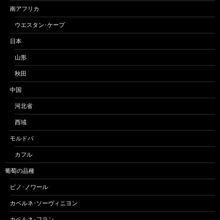
南アフリカ
ウエスタン･ケープ
日本
山形
秋田
中国
河北省
西域
モルドバ
カフル
葡萄の品種
ピノ･ノワール
カベルネ･ソーヴィニヨン
カベルネ･フラン