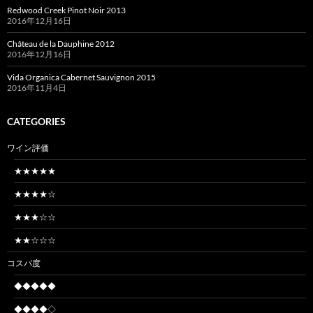
Redwood Creek Pinot Noir 2013
2016年12月16日
Château de la Dauphine 2012
2016年12月16日
Vida Organica Cabernet Sauvignon 2015
2016年11月4日
CATEGORIES
ワイン評価
★★★★★
★★★★☆
★★★☆☆
★★☆☆☆
コスパ度
◆◆◆◆◆
◆◆◆◆◇