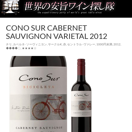
世界の安旨ワイン探し隊
CONO SUR CABERNET
SAUVIGNON VARIETAL 2012
チリ
,
カベルネ･ソーヴィニヨン
,
サークルK
,
赤
,
セントラル･ヴァレー
,
1000円未満
,
2012
,
◆◆◆◆◇
,
★★★★☆