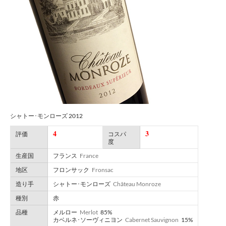
シャトー･モンローズ 2012
4
3
評価
コスパ
度
生産国
フランス
France
地区
フロンサック
Fronsac
造り手
シャトー･モンローズ
Château Monroze
種別
赤
品種
メルロー
Merlot
85%
カベルネ･ソーヴィニヨン
Cabernet Sauvignon
15%