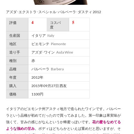
アズダ･エクストラ･スペシャル･バルベーラ･ダスティ 2012
4
5
評価
コスパ
度
生産国
イタリア
Italy
地区
ピエモンテ
Piemonte
造り手
アズダ･ワイン
Asda Wine
種別
赤
品種
バルベーラ
Barbera
年度
2012年
購入
2015年09月27日 西友
価格
1100円
イタリアのピエモンテ州アスティ地方で造られたワインです。バルベー
ラという品種が初めてだったので買ってみました。第一印象は果実味が
強くて、甘みの感じがなんというか蜂蜜っぽいです。
花の蜜をなめてる
ような強めの甘み
。ボディはどちらかといえば重めだと思いますが、そ