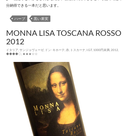
分納得できる一本だと思います。
ハーブ
黒い果実
MONNA LISA TOSCANA ROSSO
2012
イタリア
,
サンジョヴェーゼ
,
ドン･キホーテ
,
赤
,
トスカーナ
,
I.G.T
,
1000円未満
,
2012
,
◆◆◆◆◇
,
★★★☆☆