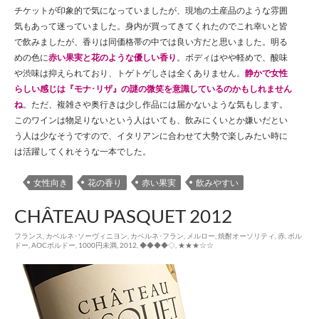
チケットが印象的で気になっていましたが、現地の土産品のような雰囲
気もあって迷っていました。身内が買ってきてくれたのでこれ幸いと皆
で飲みましたが、香りは同価格帯の中では良い方だと思いました。明る
めの色に
赤い果実と花のような優しい香り
。ボディはやや軽めで、酸味
や渋味は抑えられており、トゲトゲしさは全くありません。
静かで女性
らしい感じは『モナ･リザ』の謎の微笑を意識しているのかもしれません
ね
。ただ、複雑さや奥行きは少し作品には届かないような気もします。
このワインは物足りないという人はいても、飲みにくいとか嫌いだとい
う人は少なそうですので、イタリアンに合わせて大勢で楽しみたい時に
は活躍してくれそうな一本でした。
女性向き
花の香り
赤い果実
飲みやすい
CHÂTEAU PASQUET 2012
フランス
,
カベルネ･ソーヴィニヨン
,
カベルネ･フラン
,
メルロー
,
焼酎オーソリティ
,
赤
,
ボル
ドー
,
AOCボルドー
,
1000円未満
,
2012
,
◆◆◆◆◇
,
★★★☆☆