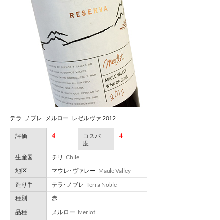
テラ･ノブレ･メルロー･レゼルヴァ 2012
4
4
評価
コスパ
度
生産国
チリ
Chile
地区
マウレ･ヴァレー
Maule Valley
造り手
テラ･ノブレ
Terra Noble
種別
赤
品種
メルロー
Merlot