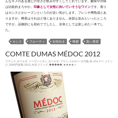
んなキメのある感じの甘さが飲みやすくしてくれています。酸味や渋味
は比較的まろやか。
印象として女性に向いていそうなワイン
です。香り
はカシスとかレーズンというのが近い気がします。フレンチ樽熟成とあ
りますが、樽香はそれほど強くありません。余韻も並みといったところ
ですが、品種的にも初めてでしたし、全体としては楽しめた一本でし
た。
カシス
フルーティ
女性向き
蜂蜜
黒い果実
COMTE DUMAS MÉDOC 2012
フランス
,
カベルネ･ソーヴィニヨン
,
カベルネ･フラン
,
メルロー
,
その他
,
赤
,
ボルドー
,
メドッ
ク
,
1000円未満
,
2012
,
AOCメドック
,
◆◆◆◆◆
,
★★★★☆