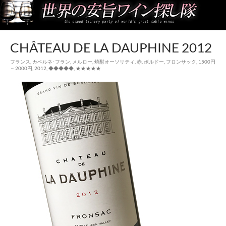
世界の安旨ワイン探し隊
CHÂTEAU DE LA DAUPHINE 2012
フランス
,
カベルネ･フラン
,
メルロー
,
焼酎オーソリティ
,
赤
,
ボルドー
,
フロンサック
,
1500円
～2000円
,
2012
,
◆◆◆◆◆
,
★★★★★