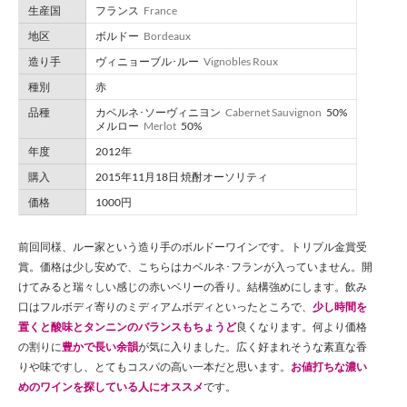
生産国
フランス
France
地区
ボルドー
Bordeaux
造り手
ヴィニョーブル･ルー
Vignobles Roux
種別
赤
品種
カベルネ･ソーヴィニヨン
Cabernet Sauvignon
50%
メルロー
Merlot
50%
年度
2012年
購入
2015年11月18日 焼酎オーソリティ
価格
1000円
前回同様、ルー家という造り手のボルドーワインです。トリプル金賞受
賞。価格は少し安めで、こちらはカベルネ･フランが入っていません。開
けてみると瑞々しい感じの赤いベリーの香り。結構強めにします。飲み
口はフルボディ寄りのミディアムボディといったところで、
少し時間を
置くと酸味とタンニンのバランスもちょうど
良くなります。何より価格
の割りに
豊かで長い余韻
が気に入りました。広く好まれそうな素直な香
りや味ですし、とてもコスパの高い一本だと思います。
お値打ちな濃い
めのワインを探している人にオススメ
です。