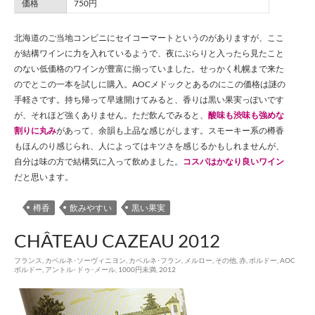
価格
750円
北海道のご当地コンビニにセイコーマートというのがありますが、ここ
が結構ワインに力を入れているようで、夜にぶらりと入ったら見たこと
のない低価格のワインが豊富に揃っていました。せっかく札幌まで来た
のでとこの一本を試しに購入。AOCメドックとあるのにこの価格は謎の
手軽さです。持ち帰って早速開けてみると、香りは黒い果実っぽいです
が、それほど強くありません。ただ飲んでみると、
酸味も渋味も強めな
割りに丸み
があって、余韻も上品な感じがします。スモーキー系の樽香
もほんのり感じられ、人によってはキツさを感じるかもしれませんが、
自分は味の方で結構気に入って飲めました。
コスパはかなり良いワイン
だと思います。
樽香
飲みやすい
黒い果実
CHÂTEAU CAZEAU 2012
フランス
,
カベルネ･ソーヴィニヨン
,
カベルネ･フラン
,
メルロー
,
その他
,
赤
,
ボルドー
,
AOC
ボルドー
,
アントル･ドゥ･メール
,
1000円未満
,
2012