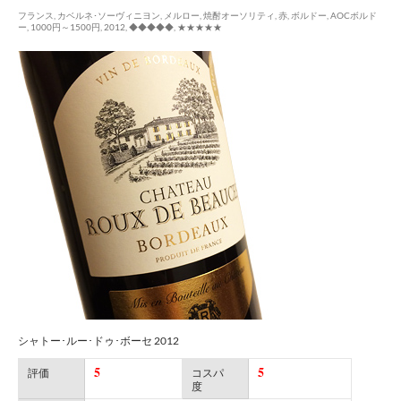
フランス
,
カベルネ･ソーヴィニヨン
,
メルロー
,
焼酎オーソリティ
,
赤
,
ボルドー
,
AOCボルド
ー
,
1000円～1500円
,
2012
,
◆◆◆◆◆
,
★★★★★
シャトー･ルー･ドゥ･ボーセ 2012
5
5
評価
コスパ
度