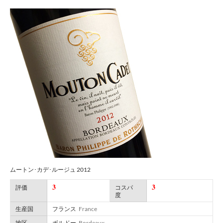
ムートン･カデ･ルージュ 2012
3
3
評価
コスパ
度
生産国
フランス
France
地区
ボルドー
Bordeaux