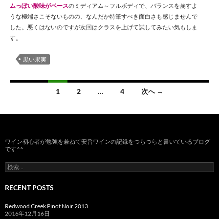
ムっぽい酸味がベース
のミディアム～フルボディで、バランスを崩すよ
うな極端さこそないものの、なんだか特筆すべき面白さも感じませんで
した。悪くはないのですが次回はクラスを上げて試してみたい気もしま
す。
黒い果実
投
1
2
…
4
次へ →
稿
ナ
ビ
ワイン初心者が勉強を兼ねて安旨ワインの記録をつらつらと書いているブログ
です^^
ゲ
検
ー
索:
RECENT POSTS
シ
Redwood Creek Pinot Noir 2013
ョ
2016年12月16日