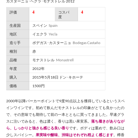
カスターニョ･ヘクラ･モナストレル 2012
4
4
評価
コスパ
度
生産国
スペイン
Spain
地区
イエクラ
Yecla
造り手
ボデガス･カスターニョ
Bodegas Castaño
種別
赤
品種
モナストレル
Monastrell
年度
2012年
購入
2015年5月18日 ドン･キホーテ
価格
1500円
2000年以降パーカーポイントで9度90点以上を獲得しているというスペ
インワインです。初めて飲んだモナストレルの印象がとても良かったの
で、その意味でも期待して前の一本とともに買ってきました。早速グラ
スに注いでみると、色は濃く、香りは黒い果実系。
落ち着きがありなが
ら、しっかりと強さも感じる良い香り
です。ボディは重めで、飲み口は
少しスパイシー。
果実味や酸味、渋味はそれぞれ程よく感じます
。樽香