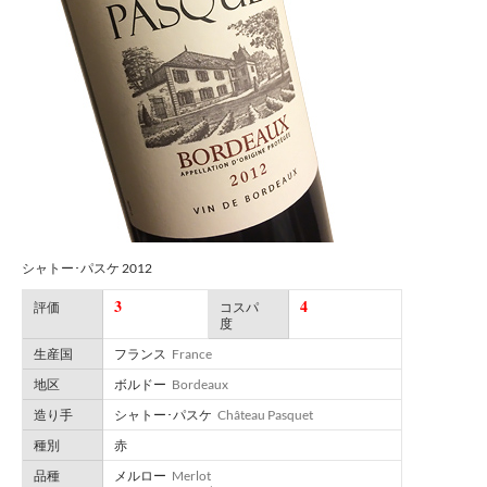
シャトー･パスケ 2012
3
4
評価
コスパ
度
生産国
フランス
France
地区
ボルドー
Bordeaux
造り手
シャトー･パスケ
Château Pasquet
種別
赤
品種
メルロー
Merlot