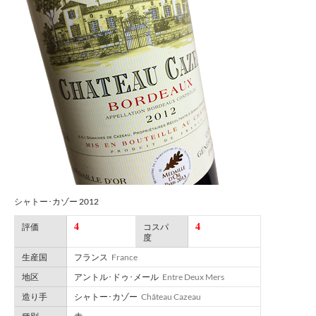
シャトー･カゾー 2012
4
4
評価
コスパ
度
生産国
フランス
France
地区
アントル･ドゥ･メール
Entre Deux Mers
造り手
シャトー･カゾー
Château Cazeau