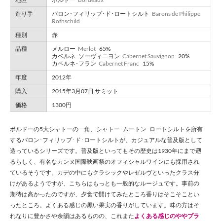
造り手
バロン･フィリップ･ド･ロートシルト
Barons de Philippe
Rothschild
種別
赤
品種
メルロー
Merlot
65%
カベルネ･ソーヴィニヨン
Cabernet Sauvignon
20%
カベルネ･フラン
Cabernet Franc
15%
年度
2012年
購入
2015年3月07日 サミット
価格
1300円
ボルドーの5大シャトーの一角、シャトー･ムートン･ロートシルトを所有
するバロン･フィリップ･ド･ロートシルトが、カジュアルな普及版として
造っているシリーズです。普及版といってもその歴史は1930年にまで遡
るらしく、有名なカンヌ国際映画祭のオフィシャルワインにも採用され
ているそうです。カデの中にもクラシックやレゼルヴといったクラス分
けがあるようですが、こちらはもっとも一般的なルージュです。事前の
期待は高かったのですが、夕食で開けてみたところ香りはそこそことい
ったところ。よくある感じの黒い果実の香りがしています。味の方はそ
れなりに豊かさや余韻はあるものの、これまた
よくある感じのややプラ