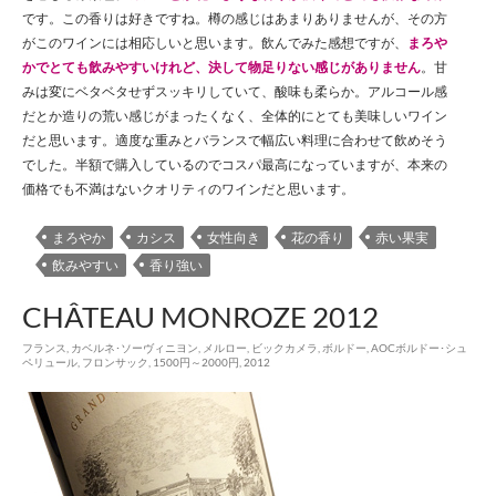
です。この香りは好きですね。樽の感じはあまりありませんが、その方
がこのワインには相応しいと思います。飲んでみた感想ですが、
まろや
かでとても飲みやすいけれど、決して物足りない感じがありません
。甘
みは変にベタベタせずスッキリしていて、酸味も柔らか。アルコール感
だとか造りの荒い感じがまったくなく、全体的にとても美味しいワイン
だと思います。適度な重みとバランスで幅広い料理に合わせて飲めそう
でした。半額で購入しているのでコスパ最高になっていますが、本来の
価格でも不満はないクオリティのワインだと思います。
まろやか
カシス
女性向き
花の香り
赤い果実
飲みやすい
香り強い
CHÂTEAU MONROZE 2012
フランス
,
カベルネ･ソーヴィニヨン
,
メルロー
,
ビックカメラ
,
ボルドー
,
AOCボルドー･シュ
ペリュール
,
フロンサック
,
1500円～2000円
,
2012