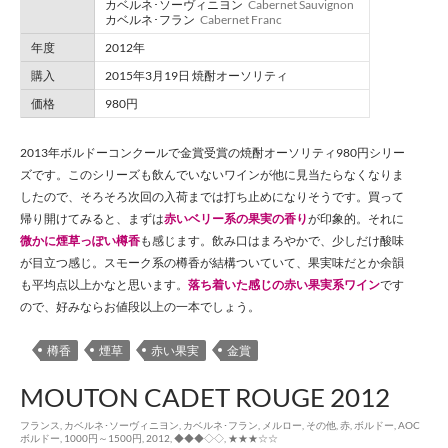
カベルネ･ソーヴィニヨン
Cabernet Sauvignon
カベルネ･フラン
Cabernet Franc
年度
2012年
購入
2015年3月19日 焼酎オーソリティ
価格
980円
2013年ボルドーコンクールで金賞受賞の焼酎オーソリティ980円シリー
ズです。このシリーズも飲んでいないワインが他に見当たらなくなりま
したので、そろそろ次回の入荷までは打ち止めになりそうです。買って
帰り開けてみると、まずは
赤いベリー系の果実の香り
が印象的。それに
微かに煙草っぽい樽香
も感じます。飲み口はまろやかで、少しだけ酸味
が目立つ感じ。スモーク系の樽香が結構ついていて、果実味だとか余韻
も平均点以上かなと思います。
落ち着いた感じの赤い果実系ワイン
です
ので、好みならお値段以上の一本でしょう。
樽香
煙草
赤い果実
金賞
MOUTON CADET ROUGE 2012
フランス
,
カベルネ･ソーヴィニヨン
,
カベルネ･フラン
,
メルロー
,
その他
,
赤
,
ボルドー
,
AOC
ボルドー
,
1000円～1500円
,
2012
,
◆◆◆◇◇
,
★★★☆☆