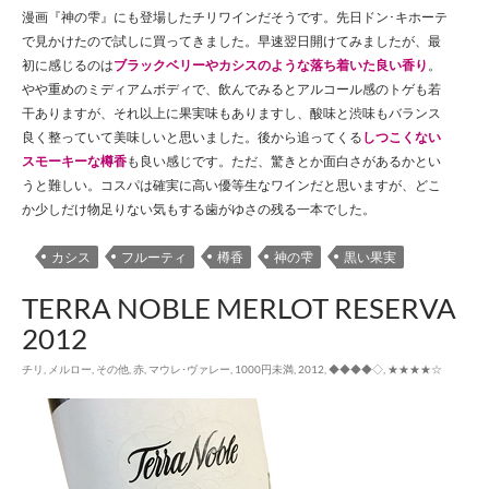
漫画『神の雫』にも登場したチリワインだそうです。先日ドン･キホーテ
で見かけたので試しに買ってきました。早速翌日開けてみましたが、最
初に感じるのは
ブラックベリーやカシスのような落ち着いた良い香り
。
やや重めのミディアムボディで、飲んでみるとアルコール感のトゲも若
干ありますが、それ以上に果実味もありますし、酸味と渋味もバランス
良く整っていて美味しいと思いました。後から追ってくる
しつこくない
スモーキーな樽香
も良い感じです。ただ、驚きとか面白さがあるかとい
うと難しい。コスパは確実に高い優等生なワインだと思いますが、どこ
か少しだけ物足りない気もする歯がゆさの残る一本でした。
カシス
フルーティ
樽香
神の雫
黒い果実
TERRA NOBLE MERLOT RESERVA
2012
チリ
,
メルロー
,
その他
,
赤
,
マウレ･ヴァレー
,
1000円未満
,
2012
,
◆◆◆◆◇
,
★★★★☆