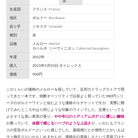
度
生産国
フランス
France
地区
ボルドー
Bordeaux
造り手
ジネステ
Ginestet
種別
赤
品種
メルロー
Merlot
カベルネ･ソーヴィニヨン
Cabernet Sauvignon
年度
2012年
購入
2015年5月03日 ダイレックス
価格
900円
このくらいの価格のメルローを探していて、近所のドラッグストアで買
ってきた一本です。焼酎オーソリティで以前よく買っていた980円シリ
ーズのボルドーワインと似たような価格やエチケットですが、実際に開
けてみたところやはり同じような印象のワインでした。定番といっても
よさそうな黒い果実の香り。
やや辛口のミディアムボディに優しい酸味
が乗っていて、
余韻で感じるハーブのような上品さ
が、いかにもフラン
スの安旨ボルドーといった感じでした。凝縮感だとか個性だとかいえば
少々物足りないかもしれませんが、価格比の美味しさという意味では十