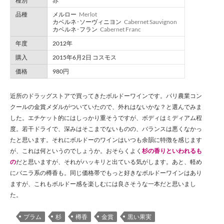
種別
赤
品種
メルロー
Merlot
カベルネ･ソーヴィニヨン
Cabernet Sauvignon
カベルネ･フラン
Cabernet Franc
年度
2012年
購入
2015年6月2日 コスモス
価格
980円
近所のドラッグストアで買ってきたボルドーワインです。パリ農業コン
クールの金賞メダルがついていたので、外れはないかな？と選んでみま
した。エチケット的にはしっかり重そうですが、ボディはミディアム程
度。若干ドライで、深みはそこまでないものの、バランスは悪くなかっ
たと思います。それにボルドーのワインはいつも余韻に特徴を感じます
が、これは何というのでしょうか。おそらくよく
杉の香りといわれるも
の
だと思いますが、それがハッキリと出ている気がします。あと、軽め
にバニラ系の樽香も。同じ価格帯でもっと好きなボルドーワインはあり
ますが、これもボルドー感を楽しむには良さそうな一本だと思いまし
た。
プラム
杉
樽香
金賞
黒い果実