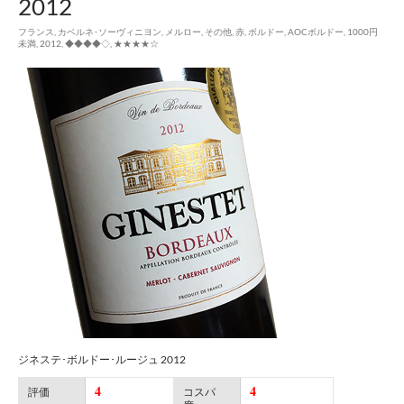
2012
フランス
,
カベルネ･ソーヴィニヨン
,
メルロー
,
その他
,
赤
,
ボルドー
,
AOCボルドー
,
1000円
未満
,
2012
,
◆◆◆◆◇
,
★★★★☆
ジネステ･ボルドー･ルージュ 2012
4
4
評価
コスパ