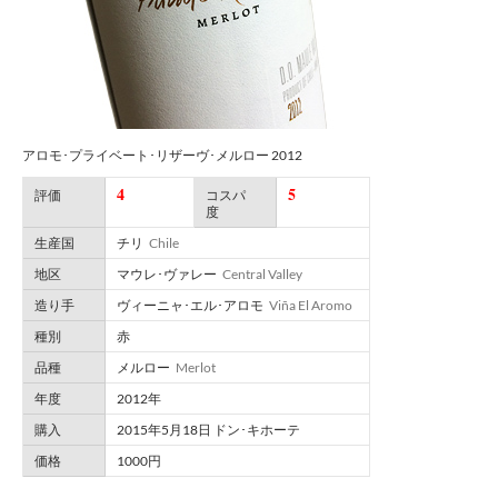
アロモ･プライベート･リザーヴ･メルロー 2012
4
5
評価
コスパ
度
生産国
チリ
Chile
地区
マウレ･ヴァレー
Central Valley
造り手
ヴィーニャ･エル･アロモ
Viña El Aromo
種別
赤
品種
メルロー
Merlot
年度
2012年
購入
2015年5月18日 ドン･キホーテ
価格
1000円