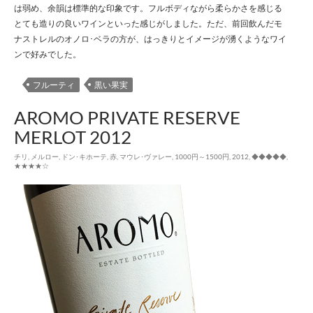
は弱め、余韻は標準的な印象です。フルボディながら柔らかさを感じる
とても造りの良いワインといった感じがしました。ただ、前回飲んだモ
ナストレルのオノロ･ベラの方が、はっきりとイメージが湧くようなワイ
ンで好みでした。
フルーティ
黒い果実
AROMO PRIVATE RESERVE
MERLOT 2012
チリ
,
メルロー
,
ドン･キホーテ
,
赤
,
マウレ･ヴァレー
,
1000円～1500円
,
2012
,
◆◆◆◆◆
,
★★★★☆