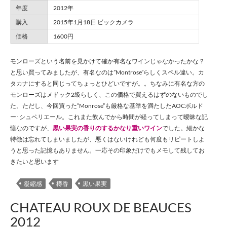
年度
2012年
購入
2015年1月18日 ビックカメラ
価格
1600円
モンローズという名前を見かけて確か有名なワインじゃなかったかな？
と思い買ってみましたが、有名なのは”Montrose”らしくスペル違い。カ
タカナにすると同じってちょっとひどいですが。。ちなみに有名な方の
モンローズはメドック2級らしく、この価格で買えるはずのないものでし
た。ただし、今回買った”Monrose”も厳格な基準を満たしたAOCボルド
ー･シュペリエール。これまた飲んでから時間が経ってしまって曖昧な記
憶なのですが、
黒い果実の香りのするかなり重いワイン
でした。細かな
特徴は忘れてしまいましたが、悪くはないけれども何度もリピートしよ
うと思った記憶もありません。一応その印象だけでもメモして残してお
きたいと思います
凝縮感
樽香
黒い果実
CHATEAU ROUX DE BEAUCES
2012