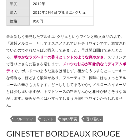
年度
2012年
購入
2015年5月4日 プルミエ･クリュ
価格
950円
最近新しく発見したプルミエ･クリュというワインと輸入食品の店で、
「激旨メルロー」としてオススメされていたチリワインです。激賞され
ていたのでそれならばと購入してみました。早速翌日開けてみたとこ
ろ、
華やかなラズベリーの香りとミントのような爽やかさ
。スワリング
で香りはさらに強さを増します。
メロウな甘みが印象的なミディアムボ
ディ
で、ボルドーのような重さは感じず、後からうっすらとスモーキー
な樽香も。ほどよく酸味があり、フルーティで、後味にはちょっとアル
コールの辛さもあります。どっしりしてまろやかなメルローのイメージ
とは少し違いますが、トマトソースの料理なんかと相性が良さそうな気
がします。好みが合えばハマってしまうお値打ちワインかもしれませ
ん。
フルーティ
ミント
赤い果実
香り強い
GINESTET BORDEAUX ROUGE