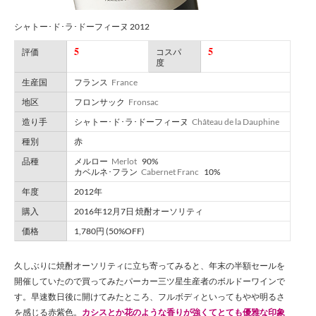
シャトー･ド･ラ･ドーフィーヌ 2012
5
5
評価
コスパ
度
生産国
フランス
France
地区
フロンサック
Fronsac
造り手
シャトー･ド･ラ･ドーフィーヌ
Château de la Dauphine
種別
赤
品種
メルロー
Merlot
90%
カベルネ･フラン
Cabernet Franc
10%
年度
2012年
購入
2016年12月7日 焼酎オーソリティ
価格
1,780円 (50%OFF)
久しぶりに焼酎オーソリティに立ち寄ってみると、年末の半額セールを
開催していたので買ってみたパーカー三ツ星生産者のボルドーワインで
す。早速数日後に開けてみたところ、フルボディといってもやや明るさ
を感じる赤紫色。
カシスとか花のような香りが強くてとても優雅な印象