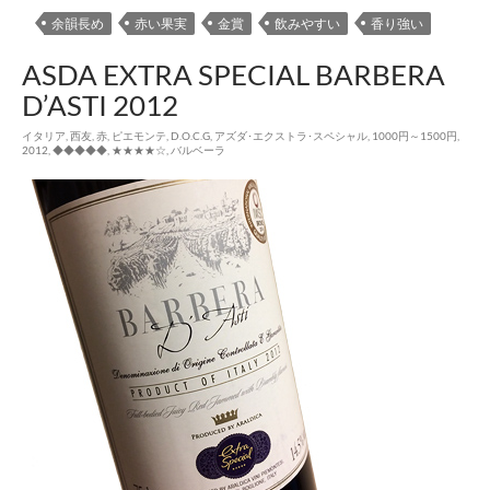
余韻長め
赤い果実
金賞
飲みやすい
香り強い
ASDA EXTRA SPECIAL BARBERA
D’ASTI 2012
イタリア
,
西友
,
赤
,
ピエモンテ
,
D.O.C.G
,
アズダ･エクストラ･スペシャル
,
1000円～1500円
,
2012
,
◆◆◆◆◆
,
★★★★☆
,
バルベーラ