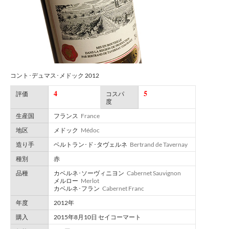
コント･デュマス･メドック 2012
4
5
評価
コスパ
度
生産国
フランス
France
地区
メドック
Médoc
造り手
ベルトラン･ド･タヴェルネ
Bertrand de Tavernay
種別
赤
品種
カベルネ･ソーヴィニヨン
Cabernet Sauvignon
メルロー
Merlot
カベルネ･フラン
Cabernet Franc
年度
2012年
購入
2015年8月10日 セイコーマート