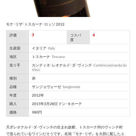
モナ･リザ･トスカーナ･ロッソ 2012
3
4
評価
コスパ
度
生産国
イタリア
Italy
地区
トスカーナ
Toscana
造り手
カンティネ･レオナルド･ダ･ヴィンチ
Cantine Leonardo da
Vinci
種別
赤
品種
サンジョヴェーゼ
Sangiovese
年度
2012年
購入
2015年3月28日 ドン･キホーテ
価格
980円
天才レオナルド･ダ･ヴィンチの生まれ故郷、トスカーナ州のヴィンチ村
で造られているワインだそうです。名画『モナ･リザ』を大胆に配したエ