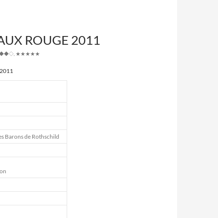
AUX ROUGE 2011
◆◆◇
,
★★★★★
011
s Barons de Rothschild
non