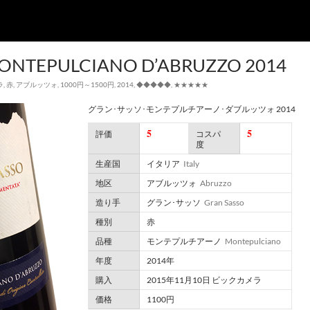
ONTEPULCIANO D’ABRUZZO 2014
ラ
,
赤
,
アブルッツォ
,
1000円～1500円
,
2014
,
◆◆◆◆◆
,
★★★★★
グラン･サッソ･モンテプルチアーノ･ダブルッツォ 2014
5
5
評価
コスパ
度
生産国
イタリア
Italy
地区
アブルッツォ
Abruzzo
造り手
グラン･サッソ
Gran Sasso
種別
赤
品種
モンテプルチアーノ
Montepulciano
年度
2014年
購入
2015年11月10日 ビックカメラ
価格
1100円