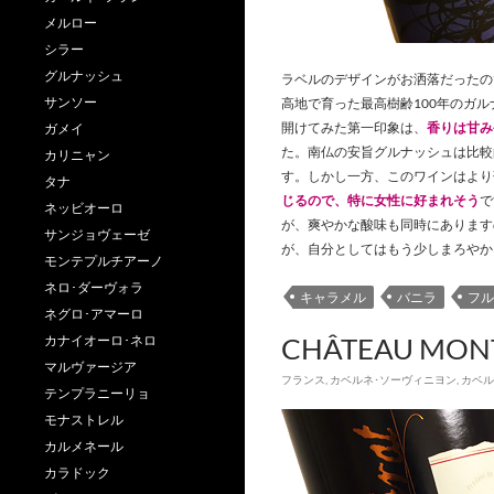
メルロー
シラー
グルナッシュ
ラベルのデザインがお洒落だったの
サンソー
高地で育った最高樹齢100年のガ
開けてみた第一印象は、
香りは甘み
ガメイ
た。南仏の安旨グルナッシュは比較
カリニャン
す。しかし一方、このワインはより
タナ
じるので、特に女性に好まれそう
で
ネッビオーロ
が、爽やかな酸味も同時にあります
サンジョヴェーゼ
が、自分としてはもう少しまろやか
モンテプルチアーノ
ネロ･ダーヴォラ
キャラメル
バニラ
フル
ネグロ･アマーロ
CHÂTEAU MONT
カナイオーロ･ネロ
マルヴァージア
フランス
,
カベルネ･ソーヴィニヨン
,
カベル
テンプラニーリョ
モナストレル
カルメネール
カラドック