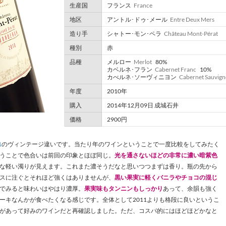
生産国
フランス
France
地区
アントル･ドゥ･メール
Entre Deux Mers
造り手
シャトー･モン･ペラ
Château Mont-Pérat
種別
赤
品種
メルロー
Merlot
80%
カベルネ･フラン
Cabernet Franc
10%
カべルネ･ソーヴィニヨン
Cabernet Sauvig
年度
2010年
購入
2014年12月09日 成城石井
価格
2900円
1
のヴィンテージ違いです。当たり年のワインということで一度比較をしてみたく
うことで色合いは前回の印象とほぼ同じ。
光を通さないほどの非常に濃い暗紫色
な軽い濁りが見えます。これまた濃そうだなと思いつつまずは香り。瓶の先から
スに注ぐとそれほど強くはありませんが、
黒い果実に軽くバニラやチョコの混じ
でみると味わいはやはり濃厚。
果実味もタンニンもしっかり
あって、余韻も強く
ーキなんかが食べたくなる感じです。全体として2011よりも格段に良いというこ
があって好みのワインだと再確認しました。ただ、コスパ的にはほどほどかなと