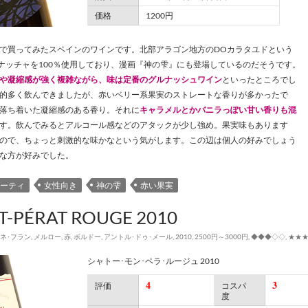
価格
1200円
で買ってみたスペインのワインです。北部アラゴン地方のDOカラタユドという
ルナッチャを100％使用しており、漫画『神の雫』にも登場しているのだそうです。
や凝縮感が強く複雑ながら、味は定番のグルナッシュワイン
といったところでし
的多く飲んできましたが、赤いベリー系果実のストレートな香りが多かったで
落ち着いた凝縮感のある香り。それに
キャラメルとかバニラっぽい甘い香りも混
す。飲んでみるとアルコール感などのアタックが少し強め。果実味もあります
ので、ちょっと刺激的な味かなという気がします。この辺は個人の好みでしょう
な方が好みでした。
ーティ
女性向き
神の雫
赤い果実
-PÉRAT ROUGE 2010
ネ･フラン
,
メルロー
,
赤
,
ボルドー
,
アントル･ドゥ･メール
,
2010
,
2500円～3000円
,
◆◆◆◇◇
,
★★
シャトー･モン･ペラ･ルージュ 2010
4
3
評価
コスパ
度