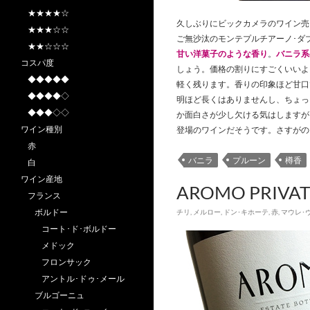
★★★★☆
久しぶりにビックカメラのワイン売
★★★☆☆
ご無沙汰のモンテプルチアーノ･ダ
★★☆☆☆
甘い洋菓子のような香り
。
バニラ系
コスパ度
しょう。価格の割りにすごくいいよ
◆◆◆◆◆
軽く残ります。香りの印象ほど甘口
◆◆◆◆◇
明ほど長くはありませんし、ちょっ
◆◆◆◇◇
か面白さが少し欠ける気はしますが
ワイン種別
登場のワインだそうです。さすがの
赤
バニラ
プルーン
樽香
白
ワイン産地
AROMO PRIVAT
フランス
ボルドー
チリ
,
メルロー
,
ドン･キホーテ
,
赤
,
マウレ･
コート･ド･ボルドー
メドック
フロンサック
アントル･ドゥ･メール
ブルゴーニュ