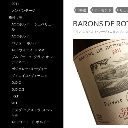
2014
S特選
アーモンド
リュ
ノンビンテージ
格付け等
BARONS DE RO
AOCボルドー･シュペリュー
ル
フランス
,
カベルネ･ソーヴィニヨン
,
メルロ
AOCボルドー
バリュー･ボルドー
AOCヴォーヌ･ロマネ
ブルゴーニュ･グラン･オル
ディネール
ボジョレー･ヌーヴォー
ヴィエイユ･ヴィーニュ
D.O.C
D.O.C.G
I.G.T
VdT
アズダ･エクストラ･スペシ
ャル
AOCコート･ド･ボルドー