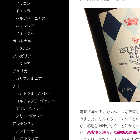
アラゴン
イエクラ
バルデペーニャス
バレンシア
フミージャ
ポルトガル
リスボン
ブルガリア
トラキア
アメリカ
カリフォルニア
チリ
セントラル･ヴァレー
コルチャグア･ヴァレー
マウレ･ヴァレー
漫画『神の雫』でスペインを代表す
クリコ･ヴァレー
みました。なんでもヌマンシアとい
アルゼンチン
が、感想は雑味がなく、とにかくシ
メンドーサ
が、
果実味と滑らかな酸味の調和が
オーストラリア
ところは一切なく、ミントっぽいす