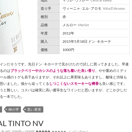
地区
マウレ･ヴァレー
Central Valley
造り手
ヴィーニャ･エル･アロモ
Viña El Aromo
種別
赤
品種
メルロー
Merlot
年度
2012年
購入
2015年5月18日 ドン･キホーテ
価格
1000円
インだそうです。先日ドン･キホーテで見かけたので試しに買ってきました。早速
るのは
ブラックベリーやカシスのような落ち着いた良い香り
。やや重めのミディ
ール感のトゲも若干ありますが、それ以上に果実味もありますし、酸味と渋味も
思いました。後から追ってくる
しつこくないスモーキーな樽香
も良い感じです。
うと難しい。コスパは確実に高い優等生なワインだと思いますが、どこか少しだ
る一本でした。
神の雫
黒い果実
L TINTO NV
,
赤
,
VdT
,
1000円～1500円
,
◆◆◆◆◆
,
★★★★★
,
ノンビンテージ