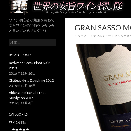
ワイン初心者が普段飲みにいい安旨
ワイン初心者が勉強を兼ねて
世界の安旨ワイン探し隊
ワインを探し続けるブログ
GRAN SASSO M
安旨ワインの記録をつらつら
と書いているブログです^^
イタリア
,
モンテプルチアーノ
,
ビックカメ
検
索:
RECENT POSTS
Redwood Creek Pinot Noir
2013
2016年12月16日
Château de la Dauphine 2012
2016年12月16日
Vida Organica Cabernet
Sauvignon 2015
2016年11月4日
CATEGORIES
ワイン評価
★★★★★