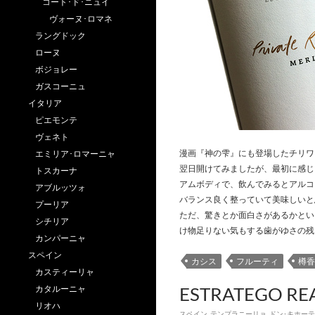
コート･ド･ニュイ
ヴォーヌ･ロマネ
ラングドック
ローヌ
ボジョレー
ガスコーニュ
イタリア
ピエモンテ
ヴェネト
漫画『神の雫』にも登場したチリワ
エミリア･ロマーニャ
翌日開けてみましたが、最初に感じ
トスカーナ
アムボディで、飲んでみるとアルコ
アブルッツォ
バランス良く整っていて美味しいと
プーリア
ただ、驚きとか面白さがあるかとい
シチリア
け物足りない気もする歯がゆさの残
カンパーニャ
スペイン
カシス
フルーティ
樽香
カスティーリャ
ESTRATEGO REA
カタルーニャ
リオハ
スペイン
,
テンプラニーリョ
,
ドン･キホーテ