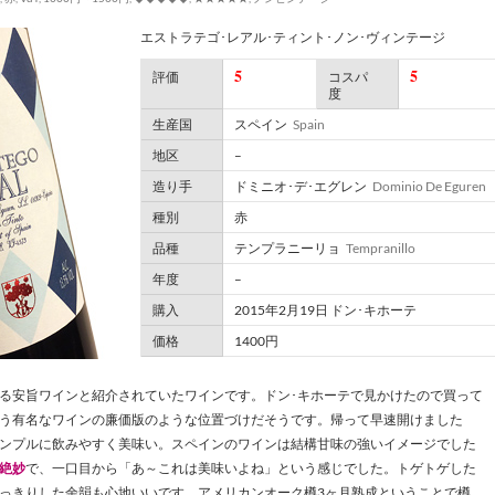
エストラテゴ･レアル･ティント･ノン･ヴィンテージ
5
5
評価
コスパ
度
生産国
スペイン
Spain
地区
–
造り手
ドミニオ･デ･エグレン
Dominio De Eguren
種別
赤
品種
テンプラニーリョ
Tempranillo
年度
–
購入
2015年2月19日 ドン･キホーテ
価格
1400円
る安旨ワインと紹介されていたワインです。ドン･キホーテで見かけたので買って
う有名なワインの廉価版のような位置づけだそうです。帰って早速開けました
ンプルに飲みやすく美味い。スペインのワインは結構甘味の強いイメージでした
絶妙
で、一口目から「あ～これは美味いよね」という感じでした。トゲトゲした
っきりした余韻も心地いいです。アメリカンオーク樽3ヶ月熟成ということで樽