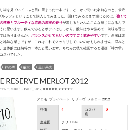
り場を見ていて、ふと目に留まった一本です。どこかで聞いた名前なのと、最近
ブルッツォということで購入してみました。開けてみるとまず感じるのは、
強くて
の樽香とフルーティな赤黒の果実の香り
が混じるとたぶんこんな感じになるんで
うに思います。飲んでみるとボディはしっかり。酸味はやや強めで、渋味も舌に
ではありませんが、
バランスがとてもいいのですごく飲みやすい
です。余韻は説
と地味な感じですが、これはこれでスッキリしていいのかもしれません。深みと
、全体的には納得の一本だと思います。ちなみに後で確認すると漫画『神の雫』
コスパでした。
神の雫
酸味
黒い果実
E RESERVE MERLOT 2012
ヴァレー
,
1000円～1500円
,
2012
,
◆◆◆◆◆
,
★★★★☆
アロモ･プライベート･リザーヴ･メルロー 2012
4
5
評価
コスパ
度
生産国
チリ
Chile