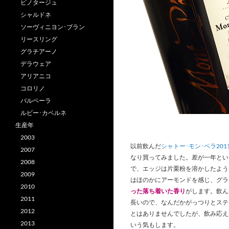
ピノタージュ
シャルドネ
ソーヴィニヨン･ブラン
リースリング
グラチアーノ
デラウェア
アリアニコ
コロリノ
バルベーラ
ルビー･カベルネ
生産年
2003
以前飲んだ
シャトー･モン･ペラ201
2007
なり買ってみました。差が一年とい
2008
で、エッジは片栗粉を溶かしたよう
2009
はほのかにアーモンドを感じ、グラ
2010
った落ち着いた香り
がします。飲ん
2011
長いので、なんだかがっつりとステ
2012
とはありませんでしたが、飲み応え
2013
いう気もします。