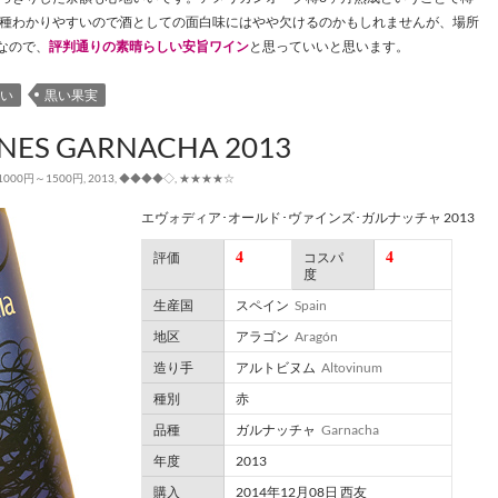
種わかりやすいので酒としての面白味にはやや欠けるのかもしれませんが、場所
なので、
評判通りの素晴らしい安旨ワイン
と思っていいと思います。
い
黒い果実
INES GARNACHA 2013
1000円～1500円
,
2013
,
◆◆◆◆◇
,
★★★★☆
エヴォディア･オールド･ヴァインズ･ガルナッチャ 2013
4
4
評価
コスパ
度
生産国
スペイン
Spain
地区
アラゴン
Aragón
造り手
アルトビヌム
Altovinum
種別
赤
品種
ガルナッチャ
Garnacha
年度
2013
購入
2014年12月08日 西友