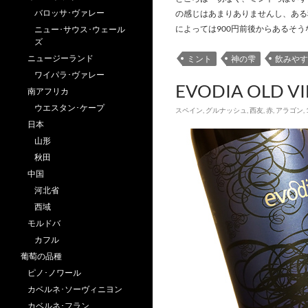
バロッサ･ヴァレー
の感じはあまりありませんし、ある
によっては900円前後からあるそう
ニュー･サウス･ウェール
ズ
ニュージーランド
ミント
神の雫
飲みやす
ワイパラ･ヴァレー
EVODIA OLD V
南アフリカ
ウエスタン･ケープ
スペイン
,
グルナッシュ
,
西友
,
赤
,
アラゴン
,
日本
山形
秋田
中国
河北省
西域
モルドバ
カフル
葡萄の品種
ピノ･ノワール
カベルネ･ソーヴィニヨン
カベルネ･フラン