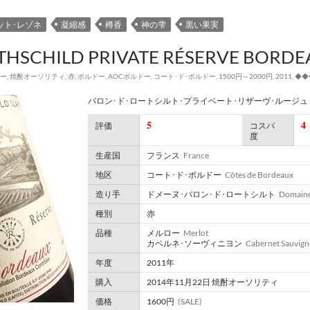
ット･レゾネ
凝縮感
樽香
神の雫
黒い果実
THSCHILD PRIVATE RÉSERVE BORDE
ー
,
焼酎オーソリティ
,
赤
,
ボルドー
,
AOCボルドー
,
コート･ド･ボルドー
,
1500円～2000円
,
2011
,
◆◆
バロン･ド･ロートシルト･プライベート･リザーヴ･ルージュ 2
5
4
評価
コスパ
度
生産国
フランス
France
地区
コート･ド･ボルドー
Côtes de Bordeaux
造り手
ドメーヌ･バロン･ド･ロートシルト
Domaine
種別
赤
品種
メルロー
Merlot
カベルネ･ソーヴィニヨン
Cabernet Sauvig
年度
2011年
購入
2014年11月22日 焼酎オーソリティ
価格
1600円
(SALE)