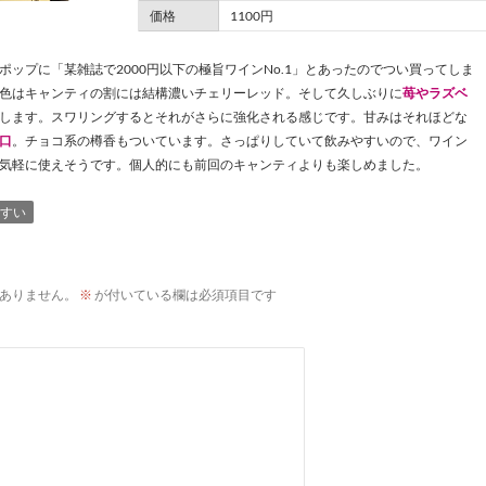
価格
1100円
ップに「某雑誌で2000円以下の極旨ワインNo.1」とあったのでつい買ってしま
色はキャンティの割には結構濃いチェリーレッド。そして久しぶりに
苺やラズベ
します。スワリングするとそれがさらに強化される感じです。甘みはそれほどな
口
。チョコ系の樽香もついています。さっぱりしていて飲みやすいので、ワイン
気軽に使えそうです。個人的にも前回のキャンティよりも楽しめました。
すい
ありません。
※
が付いている欄は必須項目です