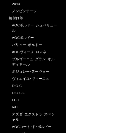
2014
ノンビンテージ
格付け等
AOCボルドー･シュペリュー
ル
AOCボルドー
バリュー･ボルドー
AOCヴォーヌ･ロマネ
ブルゴーニュ･グラン･オル
ディネール
ボジョレー･ヌーヴォー
ヴィエイユ･ヴィーニュ
D.O.C
D.O.C.G
I.G.T
VdT
アズダ･エクストラ･スペシ
ャル
AOCコート･ド･ボルドー