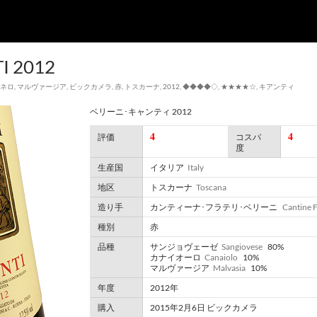
I 2012
･ネロ
,
マルヴァージア
,
ビックカメラ
,
赤
,
トスカーナ
,
2012
,
◆◆◆◆◇
,
★★★★☆
,
キアンティ
ベリーニ･キャンティ 2012
4
4
評価
コスパ
度
生産国
イタリア
Italy
地区
トスカーナ
Toscana
造り手
カンティーナ･フラテリ･ベリーニ
Cantine Fr
種別
赤
品種
サンジョヴェーゼ
Sangiovese
80%
カナイオーロ
Canaiolo
10%
マルヴァージア
Malvasia
10%
年度
2012年
購入
2015年2月6日 ビックカメラ