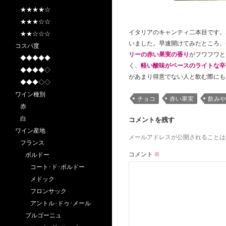
★★★★☆
★★★☆☆
イタリアのキャンティ二本目です。ポ
★★☆☆☆
いました。早速開けてみたところ、
コスパ度
リーの赤い果実の香り
がフワフワと
◆◆◆◆◆
く、
軽い酸味がベースのライトな辛
◆◆◆◆◇
があまり得意でない人と飲む際にも
◆◆◆◇◇
ワイン種別
チョコ
赤い果実
飲みや
赤
白
コメントを残す
ワイン産地
メールアドレスが公開されることは
フランス
コメント
※
ボルドー
コート･ド･ボルドー
メドック
フロンサック
アントル･ドゥ･メール
ブルゴーニュ