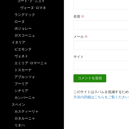
コート･ド･ニュイ
ヴォーヌ･ロマネ
ラングドック
名前
※
ローヌ
ボジョレー
ガスコーニュ
メール
※
イタリア
ピエモンテ
ヴェネト
サイト
エミリア･ロマーニャ
トスカーナ
アブルッツォ
プーリア
シチリア
このサイトはスパムを低減するために 
方法の詳細はこちらをご覧ください
カンパーニャ
スペイン
カスティーリャ
カタルーニャ
リオハ