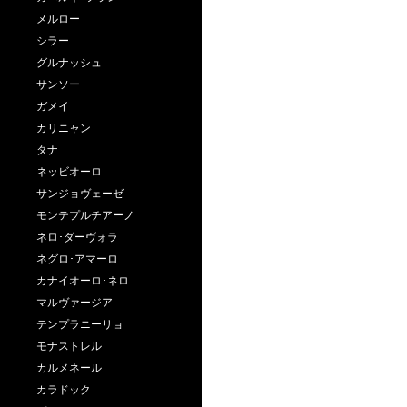
メルロー
シラー
グルナッシュ
サンソー
ガメイ
カリニャン
タナ
ネッビオーロ
サンジョヴェーゼ
モンテプルチアーノ
ネロ･ダーヴォラ
ネグロ･アマーロ
カナイオーロ･ネロ
マルヴァージア
テンプラニーリョ
モナストレル
カルメネール
カラドック