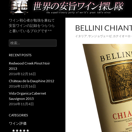
ワイン初心者が普段飲みにいい安旨
ワイン初心者が勉強を兼ねて
世界の安旨ワイン探し隊
ワインを探し続けるブログ
BELLINI CHIANT
安旨ワインの記録をつらつら
と書いているブログです^^
イタリア
,
サンジョヴェーゼ
,
カナイオーロ
検
索:
RECENT POSTS
Redwood Creek Pinot Noir
2013
2016年12月16日
Château de la Dauphine 2012
2016年12月16日
Vida Organica Cabernet
Sauvignon 2015
2016年11月4日
CATEGORIES
ワイン評価
★★★★★