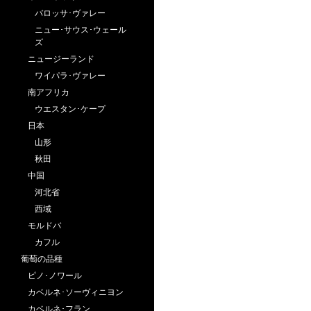
バロッサ･ヴァレー
ニュー･サウス･ウェール
ズ
ニュージーランド
ワイパラ･ヴァレー
南アフリカ
ウエスタン･ケープ
日本
山形
秋田
中国
河北省
西域
モルドバ
カフル
葡萄の品種
ピノ･ノワール
カベルネ･ソーヴィニヨン
カベルネ･フラン