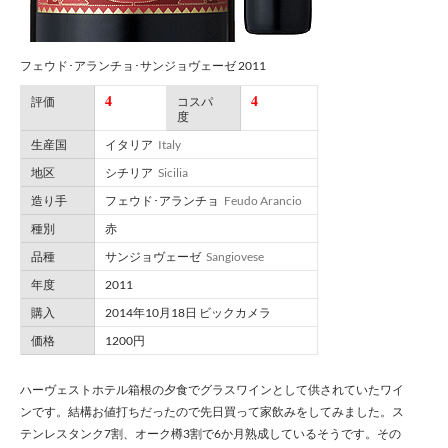
フェウド･アランチョ･サンジョヴェーゼ 2011
4
4
評価
コスパ
度
生産国
イタリア
Italy
地区
シチリア
Sicilia
造り手
フェウド･アランチョ
Feudo Arancio
種別
赤
品種
サンジョヴェーゼ
Sangiovese
年度
2011
購入
2014年10月18日 ビックカメラ
価格
1200円
ハーヴェストホテル箱根の夕食でグラスワインとして供されていたワイ
ンです。結構お値打ちだったので先日買って家飲みをしてみました。ス
テンレスタンク7割、オーク樽3割で6か月熟成しているそうです。その