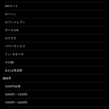
OKマート
ローソン
セブンイレブン
サークルK
カクヤス
パワーラークス
ドン･キホーテ
その他
あおば食品館
価格帯
1000円未満
1000円～1500円
1500円～2000円