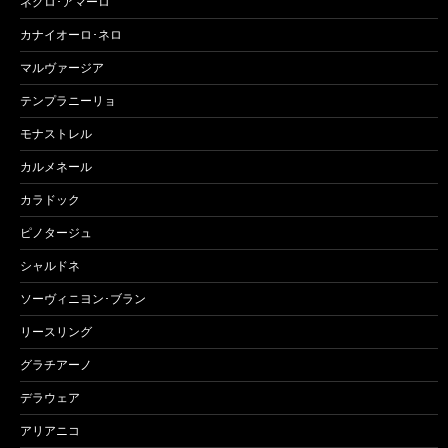
ネグロ･アマーロ
カナイオーロ･ネロ
マルヴァージア
テンプラニーリョ
モナストレル
カルメネール
カラドック
ピノタージュ
シャルドネ
ソーヴィニヨン･ブラン
リースリング
グラチアーノ
デラウェア
アリアニコ