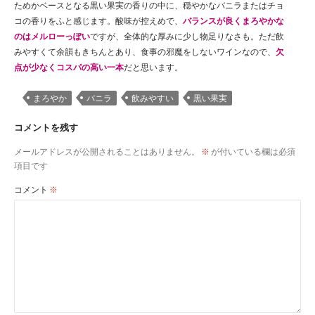
ためかベースとなる黒い果実の香りの中に、穏やかなバニラまたはチョ
コの香りをふと感じます。酸味が控えめで、
バランスが良くまろやかな
のはメルローっぽい
ですが、全体的な厚みに少し物足りなさも。ただ飲
みやすくて余韻もきちんとあり、食事の邪魔をしないワインなので、
欠
点が少なくコスパの高い一本
だと思います。
まろやか
バニラ
飲みやすい
黒い果実
コメントを残す
メールアドレスが公開されることはありません。
※
が付いている欄は必須
項目です
コメント
※