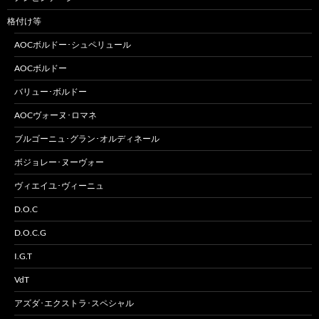
格付け等
AOCボルドー･シュペリュール
AOCボルドー
バリュー･ボルドー
AOCヴォーヌ･ロマネ
ブルゴーニュ･グラン･オルディネール
ボジョレー･ヌーヴォー
ヴィエイユ･ヴィーニュ
D.O.C
D.O.C.G
I.G.T
VdT
アズダ･エクストラ･スペシャル