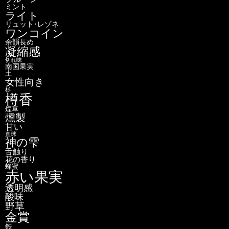
ミント
ライト
リュット･レゾネ
ワンコイン
余韻長め
凝縮感
切れ味
南国果実
土
女性向き
杉
樽香
煙草
燻製
甘い
直球
神の雫
舌触り
花の香り
蜂蜜
赤い果実
透明感
酸味
野草
金賞
鉄