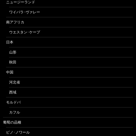
ニュージーランド
ワイパラ･ヴァレー
南アフリカ
ウエスタン･ケープ
日本
山形
秋田
中国
河北省
西域
モルドバ
カフル
葡萄の品種
ピノ･ノワール