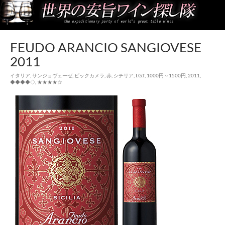
世界の安旨ワイン探し隊
FEUDO ARANCIO SANGIOVESE
2011
イタリア
,
サンジョヴェーゼ
,
ビックカメラ
,
赤
,
シチリア
,
I.G.T
,
1000円～1500円
,
2011
,
◆◆◆◆◇
,
★★★★☆